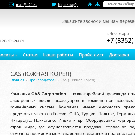
mail@lt21.ru
Корзина
(0)
Закажите звонок и мы Вам перез
г. Чебоксары
+7 (8352)
роекты
Статьи
Наши работы
Прайс-лист
Доставка
CAS (ЮЖНАЯ КОРЕЯ)
Главная
»
Производители
» CAS (Южная Корея)
Компания
CAS Corporation
— южнокорейский производитель 
электронных весов
, аксессуаров и компонентов весовых
конвейерных систем. Компания имеет множество предс
представительства в России, США, Турции, Польше, Германии
Никарагуа, Пакистане, Индии и др. Оборудование корпора
стран мира, где осуществляются продажа, сервисная п
отмечено премиями международных выставок и правительств