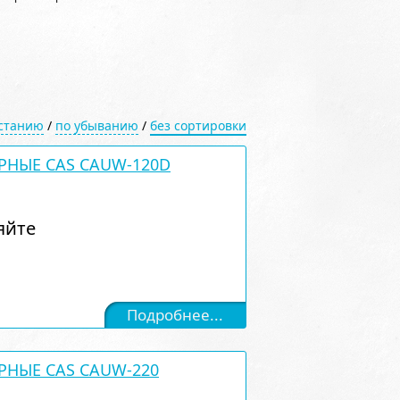
астанию
/
по убыванию
/
без сортировки
РНЫЕ CAS CAUW-120D
яйте
Подробнее...
РНЫЕ CAS CAUW-220