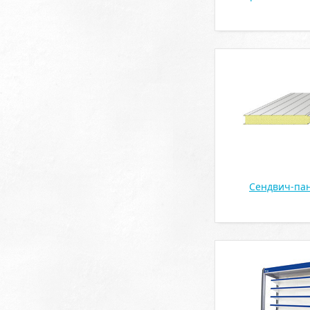
Сендвич-па