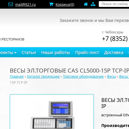
mail@lt21.ru
Корзина
(0)
Закажите звонок и мы Вам перез
г. Чебоксары
+7 (8352)
роекты
Статьи
Наши работы
Прайс-лист
Доставка
ВЕСЫ ЭЛ.ТОРГОВЫЕ CAS CL5000-15P TCP-I
Главная
»
Каталог продукции
»
Торговое оборудование
»
Весы
»
Весы 
15P TCP-IP
ВЕСЫ ЭЛ.Т
IP
встроенный Ethe
Производите