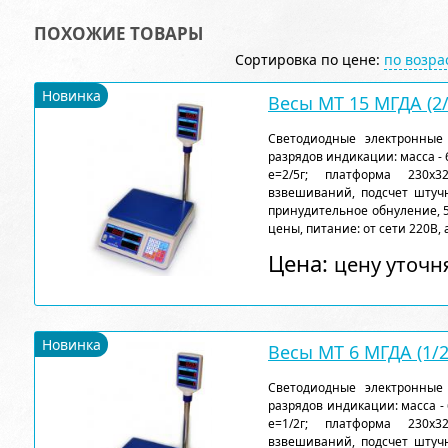
ПОХОЖИЕ ТОВАРЫ
Сортировка по цене:
по возр
Новинка
Весы МТ 15 МГДА (2/
Светодиодные электронные 
разрядов индикации: масса - 6,
e=2/5г; платформа 230х
взвешиваний, подсчет штучн
принудительное обнуление, 
цены, питание: от сети 220В, 
Цена:
цену уточн
Новинка
Весы МТ 6 МГДА (1/2
Светодиодные электронные 
разрядов индикации: масса - 6
e=1/2г; платформа 230х
взвешиваний, подсчет штучн