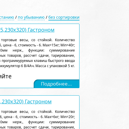
астанию
/
по убыванию
/
без сортировки
5,230х320) Гастроном
торговые весы, со стойкой. Количество
 цена - 6, стоимость - 6. Max=15кг; Min=40г;
320мм нерж., функции: суммирование
ых товаров, рассчет сдачи, тарирование,
5 программуруемых клавиш быстрого ввода
аккумулятор 6 В/4Ач. Масса с упаковкой 5 кг.
яйте
Подробнее...
,230х320) Гастроном
торговые весы, со стойкой. Количество
, цена - 6, стоимость - 6. Max=6кг; Min=20г;
320мм нерж., функции: суммирование
ых товаров, рассчет сдачи, тарирование,