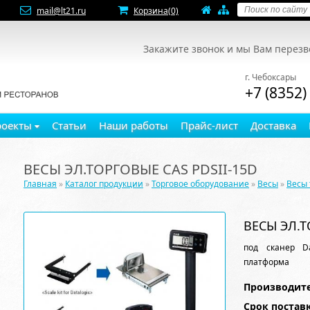
mail@lt21.ru
Корзина
(0)
Закажите звонок и мы Вам перез
г. Чебоксары
+7 (8352)
роекты
Статьи
Наши работы
Прайс-лист
Доставка
ВЕСЫ ЭЛ.ТОРГОВЫЕ CAS PDSII-15D
Главная
»
Каталог продукции
»
Торговое оборудование
»
Весы
»
Весы 
ВЕСЫ ЭЛ.Т
под сканер Da
платформа
Производите
Срок постав