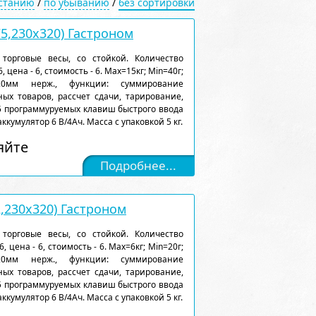
астанию
/
по убыванию
/
без сортировки
5,230х320) Гастроном
торговые весы, со стойкой. Количество
 цена - 6, стоимость - 6. Max=15кг; Min=40г;
320мм нерж., функции: суммирование
ых товаров, рассчет сдачи, тарирование,
5 программуруемых клавиш быстрого ввода
аккумулятор 6 В/4Ач. Масса с упаковкой 5 кг.
яйте
Подробнее...
,230х320) Гастроном
торговые весы, со стойкой. Количество
, цена - 6, стоимость - 6. Max=6кг; Min=20г;
320мм нерж., функции: суммирование
ых товаров, рассчет сдачи, тарирование,
5 программуруемых клавиш быстрого ввода
аккумулятор 6 В/4Ач. Масса с упаковкой 5 кг.