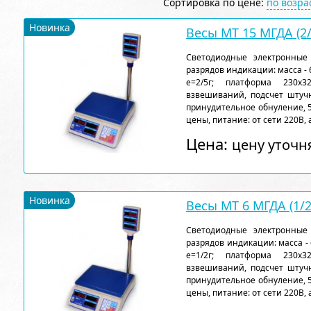
Сортировка по цене:
по возр
Новинка
Весы МТ 15 МГДА (2/
Светодиодные электронные 
разрядов индикации: масса - 6,
e=2/5г; платформа 230х
взвешиваний, подсчет штучн
принудительное обнуление, 
цены, питание: от сети 220В, 
Цена:
цену уточн
Новинка
Весы МТ 6 МГДА (1/2
Светодиодные электронные 
разрядов индикации: масса - 6
e=1/2г; платформа 230х
взвешиваний, подсчет штучн
принудительное обнуление, 
цены, питание: от сети 220В, 