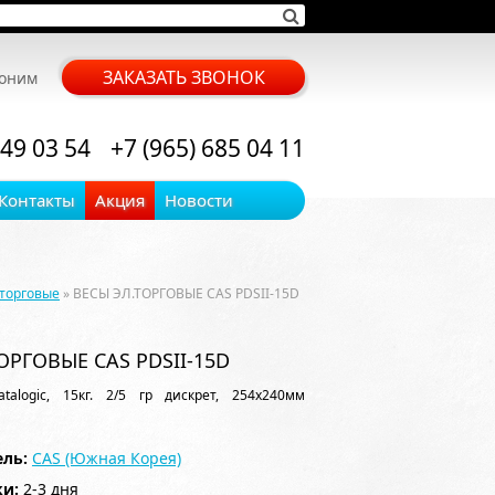
ЗАКАЗАТЬ ЗВОНОК
воним
 49 03 54
+7 (965) 685 04 11
Контакты
Акция
Новости
торговые
» ВЕСЫ ЭЛ.ТОРГОВЫЕ CAS PDSII-15D
ОРГОВЫЕ CAS PDSII-15D
talogic, 15кг. 2/5 гр дискрет, 254х240мм
ль:
CAS (Южная Корея)
ки:
2-3 дня