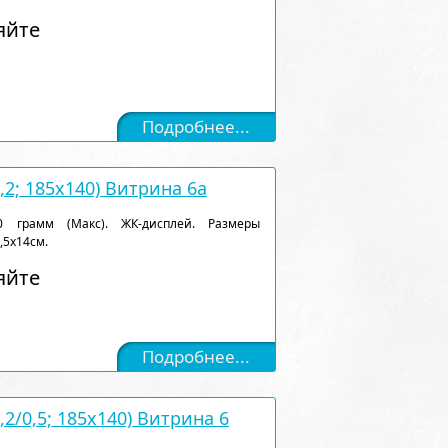
яйте
Подробнее...
,2; 185x140) Витрина 6a
 грамм (Макс). ЖК-дисплей. Размеры
,5х14см.
яйте
Подробнее...
,2/0,5; 185x140) Витрина 6