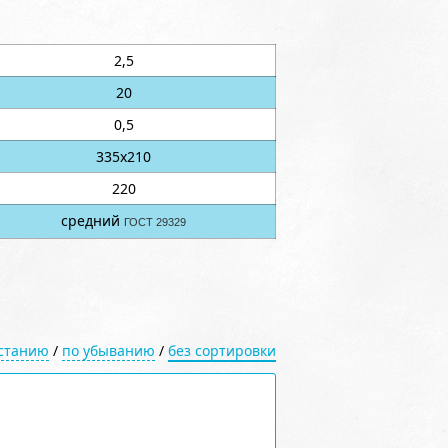
2,5
20
0,5
335х210
220
средний
ГОСТ 29329
астанию
/
по убыванию
/
без сортировки