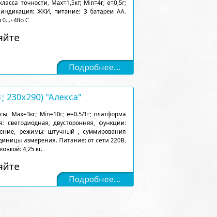
асса точности, Max=1,5кг; Min=4г; e=0,5г;
индикация: ЖКИ, питание: 3 батареи АА.
 0…+40о С
яйте
Подробнее...
; 230х290) "Алекса"
, Max=3кг; Min=10г; e=0.5/1г; платформа
: светодиодная, двусторонняя, функции:
ление, режимы: штучный , суммирования
диницы измерения. Питание: от сети 220В,
овкой: 4,25 кг.
яйте
Подробнее...