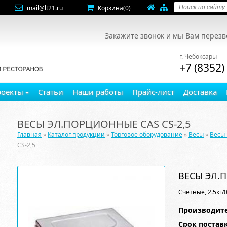
mail@lt21.ru
Корзина
(0)
Закажите звонок и мы Вам перез
г. Чебоксары
+7 (8352)
роекты
Статьи
Наши работы
Прайс-лист
Доставка
ВЕСЫ ЭЛ.ПОРЦИОННЫЕ CAS CS-2,5
Главная
»
Каталог продукции
»
Торговое оборудование
»
Весы
»
Весы
CS-2,5
ВЕСЫ ЭЛ.П
Счетные, 2.5кг/
Производите
Срок постав