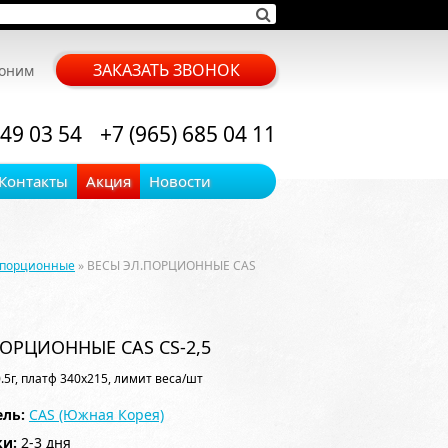
ЗАКАЗАТЬ ЗВОНОК
воним
 49 03 54
+7 (965) 685 04 11
Контакты
Акция
Новости
 порционные
» ВЕСЫ ЭЛ.ПОРЦИОННЫЕ CAS
ОРЦИОННЫЕ CAS CS-2,5
0.5г, платф 340х215, лимит веса/шт
ль:
CAS (Южная Корея)
ки:
2-3 дня