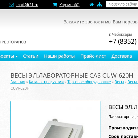
mail@lt21.ru
Корзина
(0)
Закажите звонок и мы Вам перез
г. Чебоксары
+7 (8352)
роекты
Статьи
Наши работы
Прайс-лист
Доставка
ВЕСЫ ЭЛ.ЛАБОРАТОРНЫЕ CAS CUW-620H
Главная
»
Каталог продукции
»
Торговое оборудование
»
Весы
»
Весы
CUW-620H
ВЕСЫ ЭЛ.
Лабораторные, 6
Производите
Срок постав