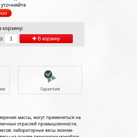
 уточняйте
каз
 корзину:
о:
В корзину
ние
Гарантия
ерения массы, могут применяться на
зличных отраслей промышленности.
есов: лабораторные весы эконом-
весы на основе технологии моноблок.