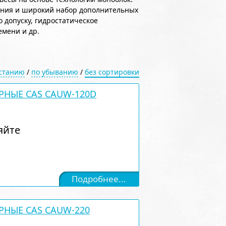
ения и широкий набор дополнительных
допуску, гидростатическое
емени и др.
астанию
/
по убыванию
/
без сортировки
РНЫЕ CAS CAUW-120D
яйте
Подробнее...
РНЫЕ CAS CAUW-220