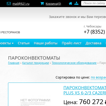
mail@lt21.ru
Корзина
(0)
Закажите звонок и мы Вам перез
г. Чебоксары
+7 (8352)
роекты
Статьи
Наши работы
Прайс-лист
Доставка
ПАРОКОНВЕКТОМАТЫ
Главная
»
Каталог продукции
»
Технологическое оборудование
» Пар
Сортировка по цене:
по возр
ПАРОКОНВЕКТОМАТ
PLUS XS 6-2/3 CA2ER
760 272
Цена: