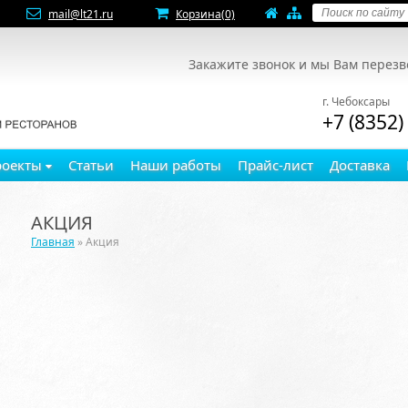
mail@lt21.ru
Корзина
(0)
Закажите звонок и мы Вам перез
г. Чебоксары
+7 (8352)
роекты
Статьи
Наши работы
Прайс-лист
Доставка
АКЦИЯ
Главная
» Акция