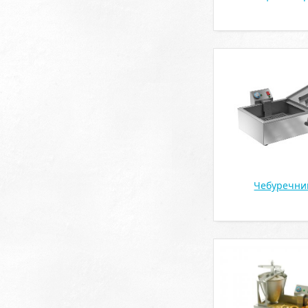
Чебуречн