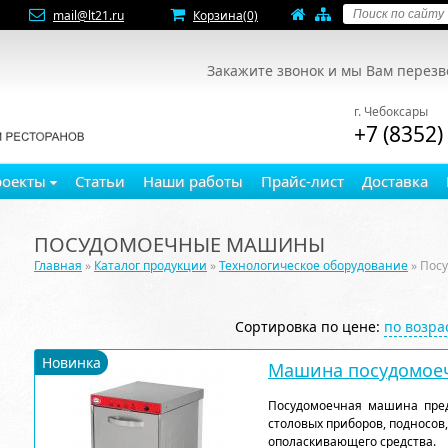
mail@lt21.ru
Корзина
(0)
Закажите звонок и мы Вам перез
г. Чебоксары
+7 (8352)
роекты
Статьи
Наши работы
Прайс-лист
Доставка
ПОСУДОМОЕЧНЫЕ МАШИНЫ
Главная
»
Каталог продукции
»
Технологическое оборудование
» Пос
Сортировка по цене:
по возр
Новинка
Машина посудомоеч
Посудомоечная машина пред
столовых приборов, подносов
ополаскивающего средства.