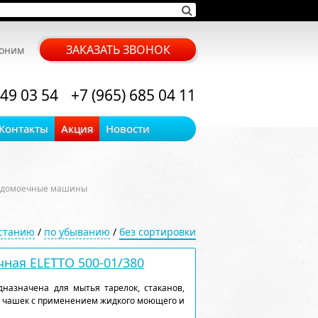
ЗАКАЗАТЬ ЗВОНОК
воним
 49 03 54
+7 (965) 685 04 11
Контакты
Акция
Новости
удомоечные машины
астанию
/
по убыванию
/
без сортировки
ная ELETTO 500-01/380
назначена для мытья тарелок, стаканов,
, чашек с применением жидкого моющего и