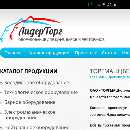
mail@lt21.ru
Главная
Каталог продукции
Проекты
Статьи
Наш
ТОРГМАШ (БЕ
КАТАЛОГ ПРОДУКЦИИ
Главная
»
Производит
»
Холодильное оборудование
»
ОАО «ТОРГМАШ»
, им
Технологическое оборудование
в области торгового ма
»
Барное оборудование
Компания проектирует 
»
Электромеханическое
торговли. Наша продукц
оборудование
Вся выпускаемая прод
»
Нейтральное оборудование