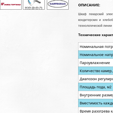
ОПИСАНИЕ:
Шкаф пекарский элек
кондитерских и хлебо
технологической линии
Технические харак
Номинальная потр
Номинальное напр
Пароувлажнение
Количество камер,
Диапозон регулир
Площадь пода, м2
Внутренние разме
Вместимость кажд
Время разогрева к