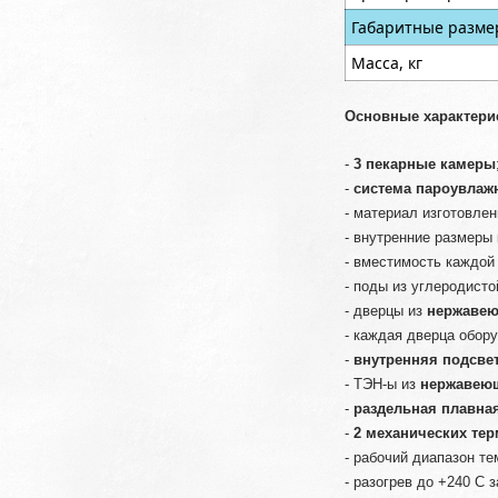
Габаритные разме
Масса, кг
Основные характерис
-
3 пекарные камеры
-
система пароувлаж
- материал изготовле
- внутренние размеры
- вместимость каждой
- поды из углеродист
- дверцы из
нержавею
- каждая дверца обор
-
внутренняя подсве
- ТЭН-ы из
нержавеющ
-
раздельная плавна
-
2 механических тер
- рабочий диапазон т
- разогрев до +240 С 