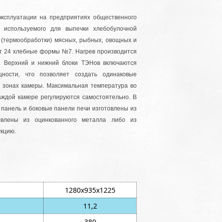
эксплуатации на предприятиях общественного
, используемого для выпечки хлебобулочной
я (термообработки) мясных, рыбных, овощных и
ет 24 хлебные формы №7. Нагрев производится
. Верхний и нижний блоки ТЭНов включаются
ности, что позволяет создать одинаковые
 зонах камеры. Максимальная температура во
аждой камере регулируются самостоятельно. В
панель и боковые панели печи изготовлены из
товлены из оцинкованного металла либо из
кцию.
1280х935х1225
11,2
380