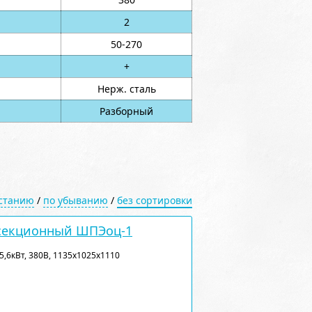
2
50-270
+
Нерж. сталь
Разборный
астанию
/
по убыванию
/
без сортировки
секционный ШПЭоц-1
5,6кВт, 380В, 1135x1025x1110