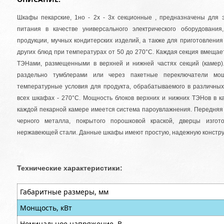
Шкафы пекарские, 1но - 2х - 3х секционные , предназначены для 
питания в качестве универсального электрического оборудования
продукции, мучных кондитерских изделий, а также для приготовлени
других блюд при температурах от 50 до 270°C. Каждая секция вмеща
ТЭНами, размещенными в верхней и нижней частях секций (камер)
раздельно тумблерами или через пакетные переключатели мощ
температурные условия для продукта, обрабатываемого в различных
всех шкафах - 270°C. Мощность блоков верхних и нижних ТЭНов в к
каждой пекарной камере имеется система пароувлажнения. Передняя 
черного металла, покрытого порошковой краской, дверцы изго
нержавеющей стали. Данные шкафы имеют простую, надежную констру
Технические характеристики:
Габаритные размеры, мм
Монщость, кВт
Номинальное напряжение, В