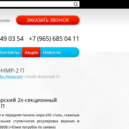
ЗАКАЗАТЬ ЗВОНОК
воним
 49 03 54
+7 (965) 685 04 11
Контакты
Акция
Новости
НМР-2 П
фы пекарские
» Шкаф пекарский 2х-
рский 2х-секционный
 П
ки и передняя панель нерж.430 сталь, съемные
дельная ступенчатая регулировка верхних и
380В (+65мм патрубок по заявке)