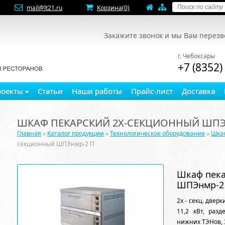
mail@lt21.ru
Корзина
(0)
Закажите звонок и мы Вам перез
г. Чебоксары
+7 (8352)
роекты
Статьи
Наши работы
Прайс-лист
Доставка
ШКАФ ПЕКАРСКИЙ 2Х-СЕКЦИОННЫЙ ШПЭ
Главная
»
Каталог продукции
»
Технологическое оборудование
»
Шка
секционный ШПЭнмр-2 П
Шкаф пека
ШПЭнмр-2
2х - секц. двер
11,2 кВт, раз
нижних ТЭНов, 