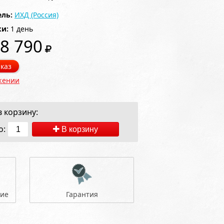
ль:
ИХД (Россия)
ки:
1 день
8 790
каз
жении
 корзину:
о:
В корзину
ние
Гарантия