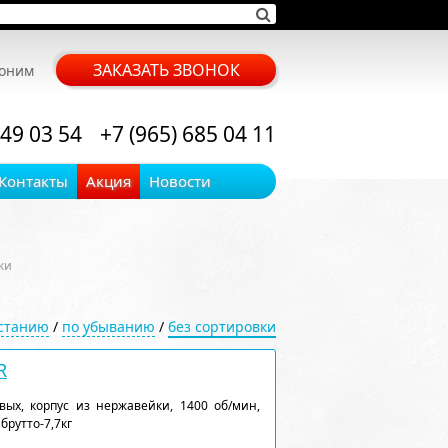
ЗАКАЗАТЬ ЗВОНОК
воним
 49 03 54
+7 (965) 685 04 11
Контакты
Акция
Новости
ки
астанию
/
по убыванию
/
без сортировки
R
ых, корпус из нержавейки, 1400 об/мин,
 брутто-7,7кг