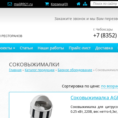
mail@lt21.ru
Корзина
(0)
Закажите звонок и мы Вам перез
г. Чебоксары
+7 (8352)
роекты
Статьи
Наши работы
Прайс-лист
Доставка
СОКОВЫЖИМАЛКИ
Главная
»
Каталог продукции
»
Барное оборудование
» Соковыжимал
Сортировка по цене:
по возр
Соковыжималка AG
Соковыжималка для цитрусов
0.25 кВт, 220В, вес нетто-6,3кг,