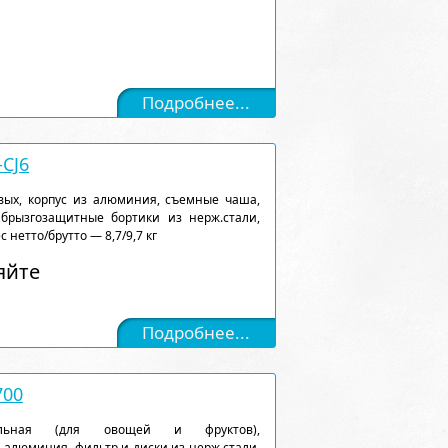
Подробнее...
CJ6
вых, корпус из алюминия, съемные чаша,
брызгозащитные бортики из нерж.стали,
ес нетто/брутто — 8,7/9,7 кг
яйте
Подробнее...
700
сальная (для овощей и фруктов),
алюминия, фильтр и диски из нерж.стали,