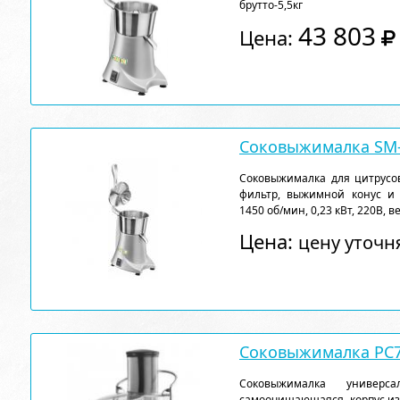
брутто-5,5кг
43 803
Цена:
Соковыжималка SM-
Соковыжималка для цитрусо
фильтр, выжимной конус и 
1450 об/мин, 0,23 кВт, 220В, в
Цена:
цену уточн
Соковыжималка PC
Соковыжималка универ
самоочищающаяся, корпус из 