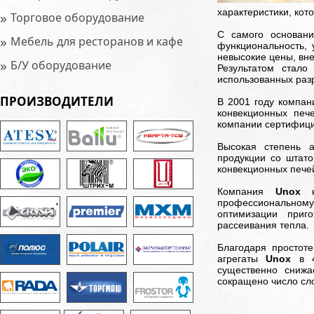
характеристики, кот
»
Торговое оборудование
С самого основан
»
Мебель для ресторанов и кафе
функциональность, 
невысокие цены, вне
»
Б/У оборудование
Результатом стало
использованных раз
ПРОИЗВОДИТЕЛИ
В 2001 году компа
конвекционных печ
компании сертифици
Высокая степень а
продукции со штато
конвекционных пече
Компания
Unox
не
профессиональному
оптимизации приг
рассеивания тепла.
Благодаря простот
агрегаты
Unox
в 4
существенно снижа
сокращено число сл