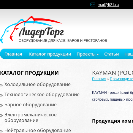
mail@lt21.ru
Главная
Каталог продукции
Проекты
Статьи
Наш
KAYMAN (РОС
КАТАЛОГ ПРОДУКЦИИ
Главная
»
Производит
»
Холодильное оборудование
»
KAYMAN - российский б
Технологическое оборудование
столовых, пищевых прои
»
Барное оборудование
»
Электромеханическое
оборудование
Продукция ком
»
Нейтральное оборудование