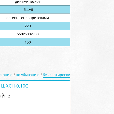
динамическое
-6...+6
естест. теплопритоками
220
560х600х930
150
астанию
/
по убыванию
/
без сортировки
 ШХСН-0,10С
яйте