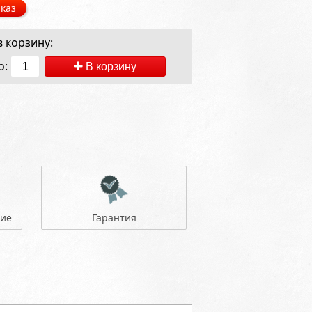
каз
 корзину:
о:
В корзину
ние
Гарантия