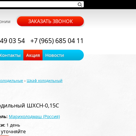
ЗАКАЗАТЬ ЗВОНОК
воним
 49 03 54
+7 (965) 685 04 11
Контакты
Акция
Новости
холодильные
»
Шкаф холодильный
одильный ШХСН-0,15С
ль:
Марихолодмаш (Россия)
ки:
1 день
 уточняйте