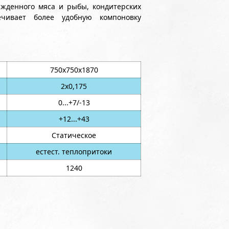
ажденного мяса и рыбы, кондитерских
ечивает более удобную компоновку
750х750х1870
2х0,175
0...+7/-13
+12...+43
Статическое
естест. теплопритоки
1240