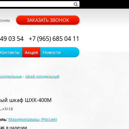
ЗАКАЗАТЬ ЗВОНОК
воним
 49 03 54
+7 (965) 685 04 11
Контакты
Акция
Новости
холодильные
»
Шкаф холодильный
ный шкаф ШХК-400М
..+7/-13
ль:
Марихолодмаш (Россия)
ки:
в наличии