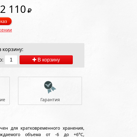
2 110
каз
жении
 корзину:
о:
В корзину
ние
Гарантия
ен для кратковременного хранения,
аждаемого объема от -6 до +6°С,