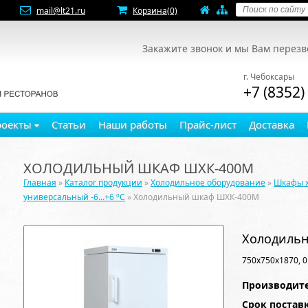
mail@lt21.ru
Корзина
(0)
Закажите звонок и мы Вам перез
г. Чебоксары
+7 (8352)
роекты
Статьи
Наши работы
Прайс-лист
Доставка
ХОЛОДИЛЬНЫЙ ШКАФ ШХК-400М
Главная
»
Каталог продукции
»
Холодильное оборудование
»
Шкафы 
универсальный -6...+6 ºC
» Холодильный шкаф ШХК-400М
Холодиль
750х750х1870, 0.
Производите
Срок постав