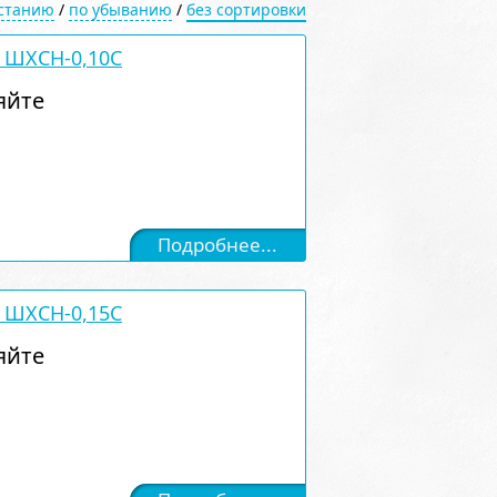
астанию
/
по убыванию
/
без сортировки
 ШХСН-0,10С
яйте
Подробнее...
 ШХСН-0,15С
яйте