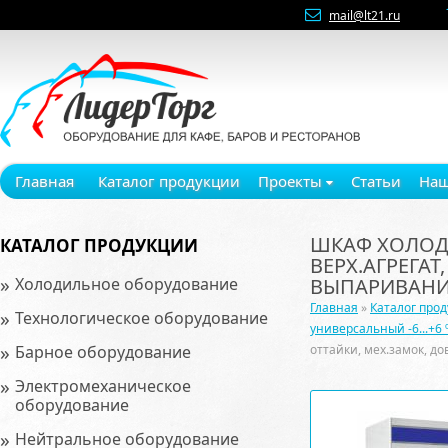
mail@lt21.ru
Главная
Каталог продукции
Проекты
Статьи
Наш
ШКАФ ХОЛОДИЛ
КАТАЛОГ ПРОДУКЦИИ
ВЕРХ.АГРЕГАТ
»
Холодильное оборудование
ВЫПАРИВАНИ
Главная
»
Каталог про
»
Технологическое оборудование
универсальный -6...+6 
»
Барное оборудование
оттайки, мех.замок, д
»
Электромеханическое
оборудование
»
Нейтральное оборудование