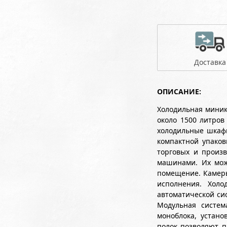
Доставка
ОПИСАНИЕ:
Холодильная миник
около 1500 литро
холодильные шкафы
компактной упаков
торговых и произ
машинами. Их мож
помещение. Камеры 
исполнения. Хол
автоматической си
Модульная систем
моноблока, устан
полок позволяют п