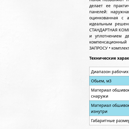
делает ее практи
панелей: наружна
оцинкованная с а
идеальным решени
СТАНДАРТНАЯ КОМПЛ
и уплотнением дв
компенсационный 
ЗАПРОСУ • комплект
Технические хара
Диапазон рабочих
Обьем, м3
Материал обшивок
снаружи
Материал обшивок
изнутри
Габаритные разме