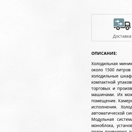
Доставка
ОПИСАНИЕ:
Холодильная миник
около 1500 литро
холодильные шкафы
компактной упаков
торговых и произ
машинами. Их мож
помещение. Камеры 
исполнения. Хол
автоматической си
Модульная систем
моноблока, устан
полок позволяют п