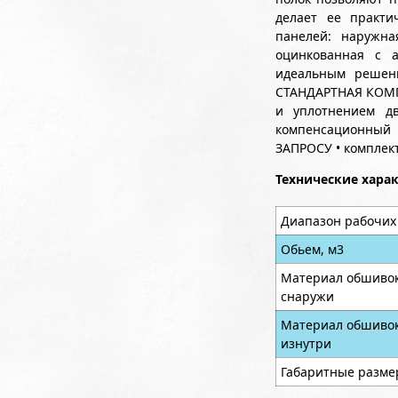
делает ее практи
панелей: наружна
оцинкованная с а
идеальным решени
СТАНДАРТНАЯ КОМПЛ
и уплотнением дв
компенсационный 
ЗАПРОСУ • комплект
Технические хара
Диапазон рабочих
Обьем, м3
Материал обшивок
снаружи
Материал обшивок
изнутри
Габаритные разме