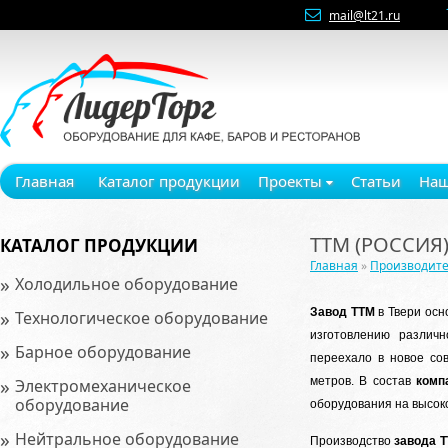
mail@lt21.ru
Главная
Каталог продукции
Проекты
Статьи
Наш
ТТМ (РОССИЯ
КАТАЛОГ ПРОДУКЦИИ
Главная
»
Производит
»
Холодильное оборудование
»
Завод ТТМ
в Твери осн
Технологическое оборудование
изготовлению различн
»
Барное оборудование
переехало в новое со
»
метров. В состав
комп
Электромеханическое
оборудование
оборудования на высок
»
Нейтральное оборудование
Производство
завода 