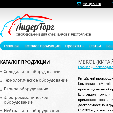
mail@lt21.ru
Главная
Каталог продукции
Проекты
Статьи
Наш
MEROL (КИТАЙ
КАТАЛОГ ПРОДУКЦИИ
Главная
»
Производит
»
Холодильное оборудование
Китайский производ
»
Технологическое оборудование
Компания «Merol
»
Барное оборудование
производителей обо
Благодаря тому, ч
»
Электромеханическое
применяет новейши
оборудование
долговечностью и ф
»
Нейтральное оборудование
С 2003 года компан