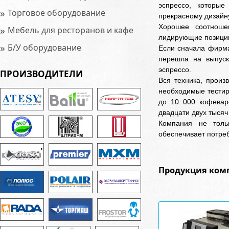
эспрессо, которые
»
Торговое оборудование
прекрасному дизайн
Хорошее соотноше
»
Мебель для ресторанов и кафе
лидирующие позиции
»
Б/У оборудование
Если сначала фирма
перешла на выпуск
эспрессо.
ПРОИЗВОДИТЕЛИ
Вся техника, произ
необходимые тестир
до 10 000 кофевар
двадцати двух тысяч
Компания не толь
обеспечивает потре
Продукция комп