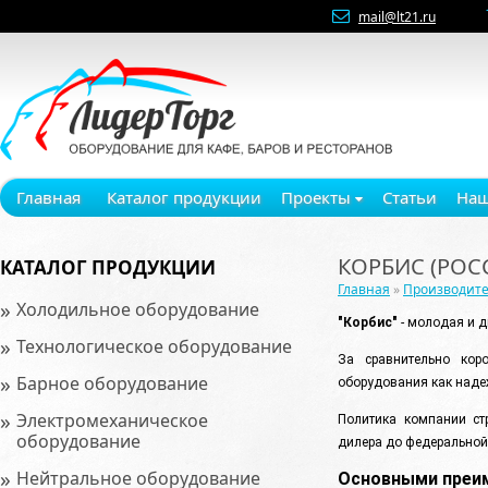
mail@lt21.ru
Главная
Каталог продукции
Проекты
Статьи
Наш
КОРБИС (РОС
КАТАЛОГ ПРОДУКЦИИ
Главная
»
Производит
»
Холодильное оборудование
"Корбис"
- молодая и 
»
Технологическое оборудование
За сравнительно кор
»
Барное оборудование
оборудования как над
»
Электромеханическое
Политика компании ст
оборудование
дилера до федеральной 
»
Нейтральное оборудование
Основными преим