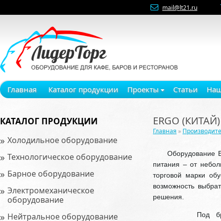
mail@lt21.ru
Главная
Каталог продукции
Проекты
Статьи
Наш
ERGO (КИТАЙ)
КАТАЛОГ ПРОДУКЦИИ
Главная
»
Производит
»
Холодильное оборудование
Оборудование ERGO
»
Технологическое оборудование
питания – от небол
»
Барное оборудование
торговой марки об
возможность выбра
»
Электромеханическое
решения.
оборудование
»
Под брендом ER
Нейтральное оборудование