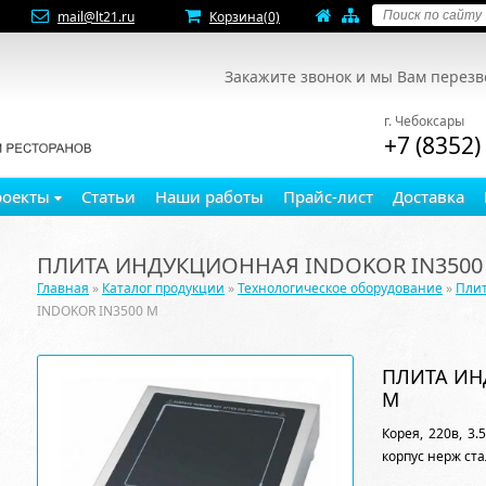
mail@lt21.ru
Корзина
(0)
Закажите звонок и мы Вам перез
г. Чебоксары
+7 (8352)
роекты
Статьи
Наши работы
Прайс-лист
Доставка
ПЛИТА ИНДУКЦИОННАЯ INDOKOR IN3500
Главная
»
Каталог продукции
»
Технологическое оборудование
»
Пли
INDOKOR IN3500 M
ПЛИТА ИН
M
Корея, 220в, 3
корпус нерж ста