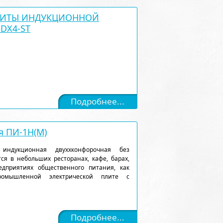
ЛИТЫ ИНДУКЦИОННОЙ
DX4-ST
Подробнее...
я ПИ-1Н(М)
 индукционная двуххконфорочная без
я в небольших ресторанах, кафе, барах,
едприятиях общественного питания, как
ромышленной электрической плите с
Подробнее...