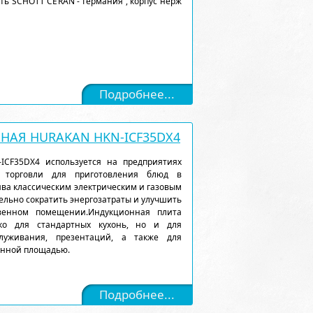
ость SCHOTT CERAN - Германия , корпус нерж
Подробнее...
АЯ HURAKAN HKN-ICF35DX4
ICF35DX4 используется на предприятиях
 торговли для приготовления блюд в
ва классическим электрическим и газовым
льно сократить энергозатраты и улучшить
венном помещении.Индукционная плита
ко для стандартных кухонь, но и для
луживания, презентаций, а также для
енной площадью.
Подробнее...