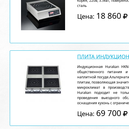
Корея, 220в, 3.5квт, поверхн
сталь
18 860
Цена:
ПЛИТА ИНДУКЦИОНН
Индукционная Hurakan HKN-
общественного питания и
наплитной посуде.Альтернати
плитам, позволяющая значите
микроклимат в производст
Hurakan подходит не толь
проведения выездного обс
оснащения кухонь с огранич
69 700
Цена: