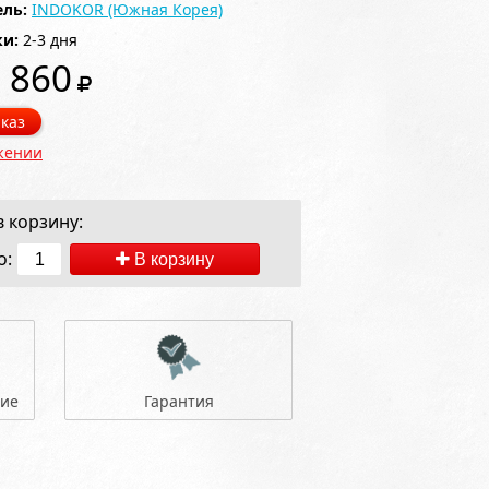
ль:
INDOKOR (Южная Корея)
ки:
2-3 дня
 860
каз
жении
 корзину:
о:
В корзину
ние
Гарантия