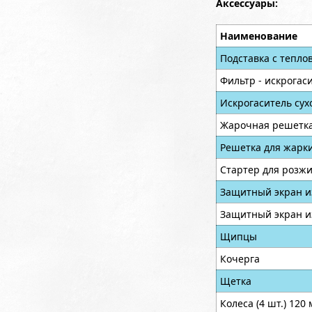
Аксессуары:
Наименование
Подставка c тепл
Фильтр - искрогас
Искрогаситель сух
Жарочная решетк
Решетка для жарк
Стартер для розжи
Защитный экран и
Защитный экран и
Щипцы
Кочерга
Щетка
Колеса (4 шт.) 120