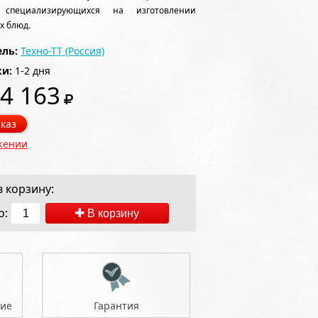
, специализирующихся на изготовлении
х блюд.
ль:
Техно-ТТ (Россия)
ки:
1-2 дня
4 163
каз
жении
 корзину:
о:
В корзину
ние
Гарантия