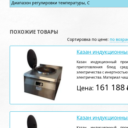
Диапазон регулировки температуры, С
ПОХОЖИЕ ТОВАРЫ
Сортировка по цене:
по возр
Казан индукционны
Казан индукционный прои
приготовления блюд сред
электричества с инертностью
электричества. Материал чаши
161 188
Цена:
Казан индукционны
Казан индукционный прои