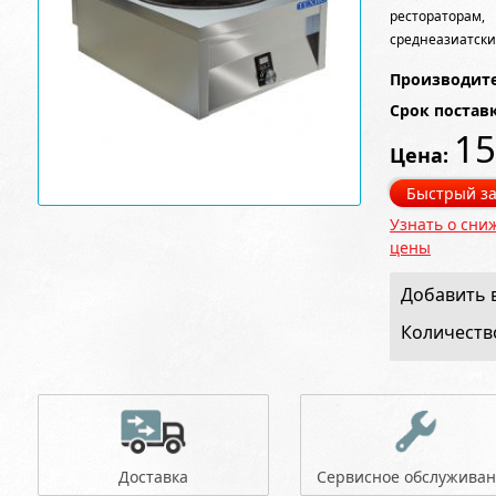
рестораторам
среднеазиатски
Производите
Срок постав
15
Цена:
Быстрый за
Узнать о сни
цены
Добавить в
Количеств
Доставка
Сервисное обслужива