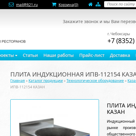
mail@lt21.ru
Корзина
(0)
Закажите звонок и мы Вам перез
г. Чебоксары
+7 (8352)
роекты
Статьи
Наши работы
Прайс-лист
Доставка
ПЛИТА ИНДУКЦИОННАЯ ИПВ-112154 КАЗ
Главная
»
Каталог продукции
»
Технологическое оборудование
»
Каз
ИПВ-112154 КАЗАН
ПЛИТА ИН
КАЗАН
Индукционный 
рынке произв
общественного 