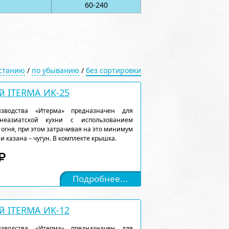
60-240
астанию
/
по убыванию
/
без сортировки
й ITERMA ИК-25
зводства «Итерма» предназначен для
неазиатской кухни с использованием
 огня, при этом затрачивая на это минимум
 казана – чугун. В комплекте крышка.
Подробнее...
й ITERMA ИК-12
зводства «Итерма» предназначен для