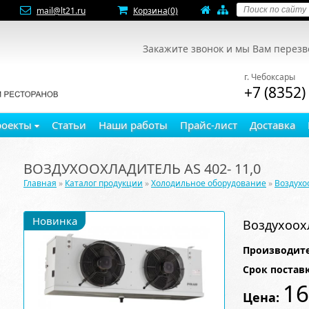
mail@lt21.ru
Корзина
(0)
Закажите звонок и мы Вам перез
г. Чебоксары
+7 (8352)
роекты
Статьи
Наши работы
Прайс-лист
Доставка
ВОЗДУХООХЛАДИТЕЛЬ AS 402- 11,0
Главная
»
Каталог продукции
»
Холодильное оборудование
»
Воздухо
Новинка
Воздухоохл
Производите
Срок постав
16
Цена: