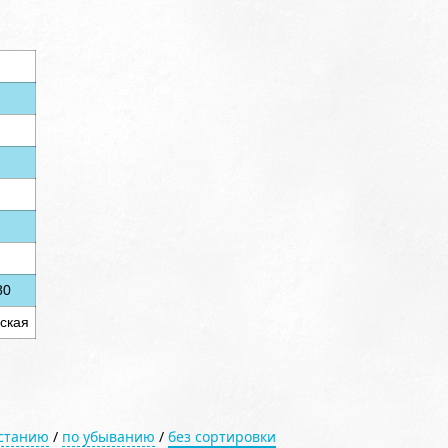
80
ская
астанию
/
по убыванию
/
без сортировки