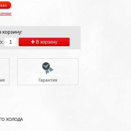
каз
жении
 корзину:
о:
В корзину
ние
Гарантия
ГО ХОЛОДА