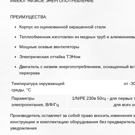
ИМЕЮТ НИЗКОЕ ЭНЕРГОПОТРЕБЛЕНИЕ
ПРЕИМУЩЕСТВА:
Корпус из оцинкованной окрашенной стали
Теплообменник изготовлен из медных труб и алюминие
Мощные oсевые вентиляторы
Электрическая оттайка ТЭНом
Двигатель с низким энергопотреблением, оснащенный в
перегрева
Температура окружающей
от -3
среды, °С
Параметры
1/N/PE 230в 50гц - для первых 
электропитания, В/Ф/Гц
для всех 
Производитель оставляет за собой право вносить изменения 
конструкцию и комплектацию оборудования без предваритель
уведомления