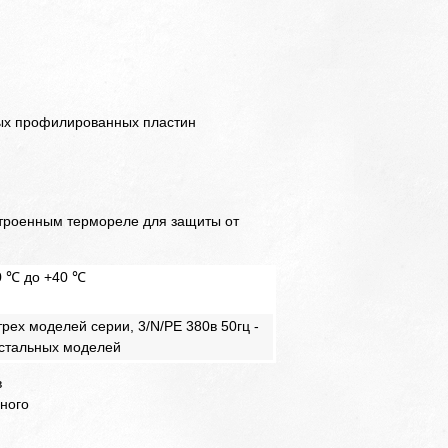
вых профилированных пластин
строенным термореле для защиты от
0 ℃ до +40 ℃
трех моделей серии, 3/N/PE 380в 50гц -
остальных моделей
в
ного