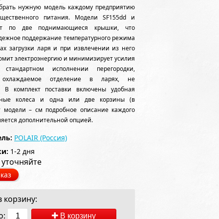
обрать нужную модель каждому предприятию
бщественного питания. Модели SF155dd и
ют по две поднимающиеся крышки, что
адежное поддержание температурного режима
ах загрузки ларя и при извлечении из него
номит электроэнергию и минимизирует усилия
 стандартном исполнении перегородки,
 охлаждаемое отделение в ларях, не
. В комплект поставки включены удобная
отные колеса и одна или две корзины (в
т модели – см подробное описание каждого
вляется дополнительной опцией.
ль:
POLAIR (Россия)
ки:
1-2 дня
 уточняйте
каз
 корзину:
о:
В корзину