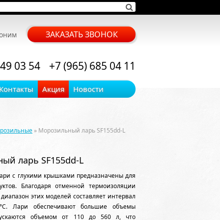
ЗАКАЗАТЬ ЗВОНОК
воним
 49 03 54
+7 (965) 685 04 11
Контакты
Акция
Новости
орозильные
» Морозильный ларь SF155dd-L
ый ларь SF155dd-L
ари с глухими крышками предназначены для
уктов. Благодаря отменной термоизоляции
диапазон этих моделей составляет интервал
8°С. Лари обеспечивают большие объемы
пускаются объемом от 110 до 560 л, что