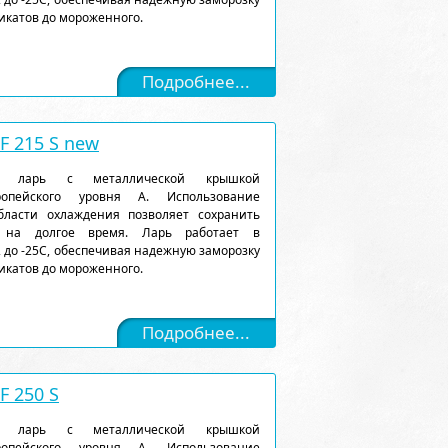
икатов до мороженного.
Подробнее...
 215 S new
ый ларь с металлической крышкой
ропейского уровня А. Использование
ласти охлаждения позволяет сохранить
 на долгое время. Ларь работает в
 до -25С, обеспечивая надежную заморозку
икатов до мороженного.
Подробнее...
 250 S
ый ларь с металлической крышкой
ропейского уровня А. Использование