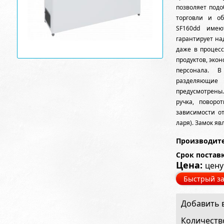
позволяет под
торговли и о
SF160dd име
гарантирует н
даже в процесс
продуктов, эко
персонала. В
разделяющие
предусмотрены
ручка, повор
зависимости о
ларя). Замок я
Производите
Срок постав
Цена:
цену
Быстрый за
Добавить в
Количеств