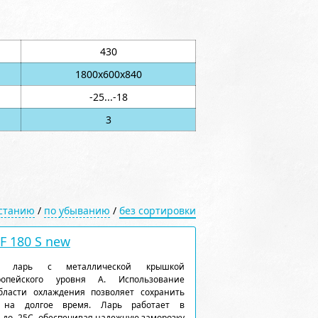
430
1800х600х840
-25...-18
3
астанию
/
по убыванию
/
без сортировки
 180 S new
ый ларь с металлической крышкой
ропейского уровня А. Использование
ласти охлаждения позволяет сохранить
 на долгое время. Ларь работает в
 до -25С, обеспечивая надежную заморозку