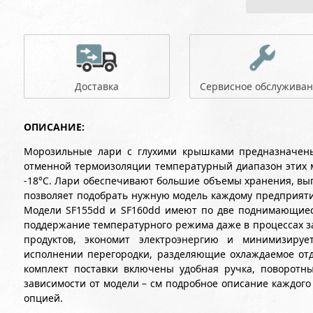
Доставка
Сервисное обслужива
ОПИСАНИЕ:
Морозильные лари с глухими крышками предназначены
отменной термоизоляции температурный диапазон этих м
-18°С. Лари обеспечивают большие объемы хранения, выпу
позволяет подобрать нужную модель каждому предприяти
Модели SF155dd и SF160dd имеют по две поднимающиес
поддержание температурного режима даже в процессах за
продуктов, экономит электроэнергию и минимизируе
исполнении перегородки, разделяющие охлаждаемое отд
комплект поставки включены удобная ручка, поворотны
зависимости от модели – см подробное описание каждого 
опцией.