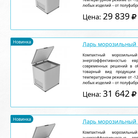
любых изделий – от полуфабр
29 839
Цена:
Новинка
Ларь морозильный F
Компактный морозильн
энергоэффективностью ев
современных решений в об
товарный вид продукции
температурном режиме от -12
любых изделий – от полуфабр
31 642
Цена:
Новинка
Ларь морозильный F
Компактный морозильн
энергоэффективностью ев