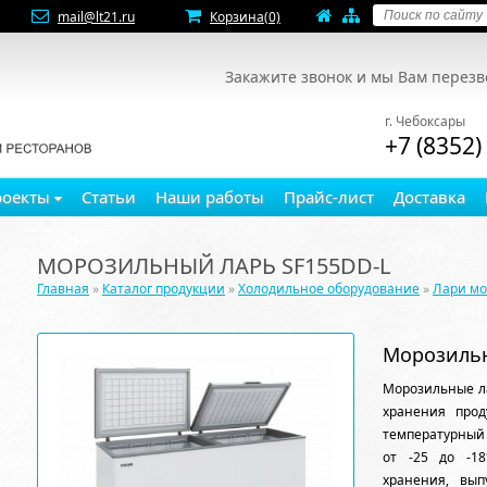
mail@lt21.ru
Корзина
(0)
Закажите звонок и мы Вам перез
г. Чебоксары
+7 (8352)
роекты
Статьи
Наши работы
Прайс-лист
Доставка
МОРОЗИЛЬНЫЙ ЛАРЬ SF155DD-L
Главная
»
Каталог продукции
»
Холодильное оборудование
»
Лари м
Морозильн
Морозильные л
хранения прод
температурный 
от -25 до -1
хранения, вы