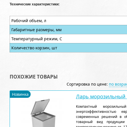
Технические характеристики:
Рабочий объем, л
Габаритные размеры, мм
Температурный режим, С
Количество корзин, шт
ПОХОЖИЕ ТОВАРЫ
Сортировка по цене:
по возр
Новинка
Ларь морозильный F
Компактный морозильн
энергоэффективностью ев
современных решений в об
товарный вид продукции
температурном режиме от -12