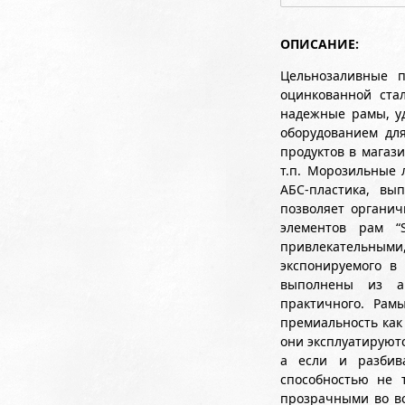
ОПИСАНИЕ:
Цельнозаливные п
оцинкованной ста
надежные рамы, у
оборудованием дл
продуктов в магаз
т.п. Морозильные
АБС-пластика, вы
позволяет органич
элементов рам “
привлекательным
экспонируемого в 
выполнены из ан
практичного. Рам
премиальность как 
они эксплуатируют
а если и разбива
способностью не т
прозрачными во вс