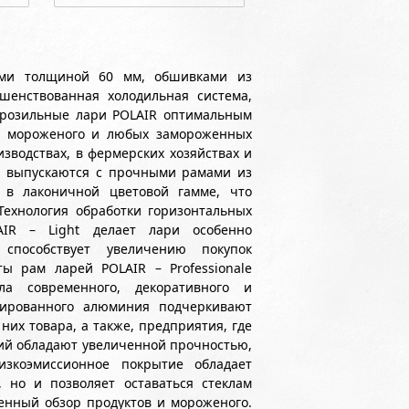
ами толщиной 60 мм, обшивками из
шенствованная холодильная система,
орозильные лари POLAIR оптимальным
я мороженого и любых замороженных
зводствах, в фермерских хозяйствах и
и выпускаются с прочными рамами из
 в лаконичной цветовой гамме, что
Технология обработки горизонтальных
AIR – Light делает лари особенно
способствует увеличению покупок
ы рам ларей POLAIR – Professionale
а современного, декоративного и
ированного алюминия подчеркивают
них товара, а также, предприятия, где
рий обладают увеличенной прочностью,
зкоэмиссионное покрытие обладает
 но и позволяет оставаться стеклам
енный обзор продуктов и мороженого.