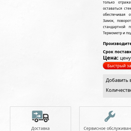
только отраж
оставаться ст
обеспечивая 
Замок, поворо
стандартной 
Термометр и по
Производите
Срок постав
Цена:
цену
Быстрый за
Добавить в
Количеств
Доставка
Сервисное обслужива