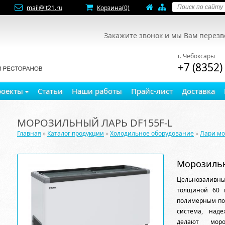
mail@lt21.ru
Корзина
(0)
Закажите звонок и мы Вам перез
г. Чебоксары
+7 (8352)
роекты
Статьи
Наши работы
Прайс-лист
Доставка
МОРОЗИЛЬНЫЙ ЛАРЬ DF155F-L
Главная
»
Каталог продукции
»
Холодильное оборудование
»
Лари м
Морозильн
Цельнозаливны
толщиной 60 
полимерным по
система, над
делают мор