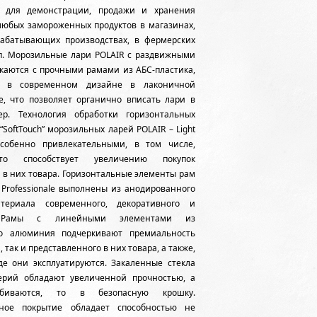
м для демонстрации, продажи и хранения
любых замороженных продуктов в магазинах,
рабатывающих производствах, в фермерских
.п. Морозильные лари POLAIR с раздвижными
каются с прочными рамами из АБС-пластика,
 в современном дизайне в лаконичной
е, что позволяет органично вписать лари в
р. Технология обработки горизонтальных
“SoftTouch” морозильных ларей POLAIR – Light
собенно привлекательными, в том числе,
что способствует увеличению покупок
 в них товара. Горизонтальные элементы рам
 Professionale выполнены из анодированного
териала современного, декоративного и
. Рамы с линейными элементами из
го алюминия подчеркивают премиальность
, так и представленного в них товара, а также,
де они эксплуатируются. Закаленные стекла
ерий обладают увеличенной прочностью, а
иваются, то в безопасную крошку.
нное покрытие обладает способностью не