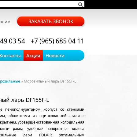
ЗАКАЗАТЬ ЗВОНОК
воним
 49 03 54
+7 (965) 685 04 11
Контакты
Акция
Новости
орозильные
» Морозильный ларь DF155F-L
ый ларь DF155F-L
е пенополиуретаном корпуса со стенками
мм, обшивками из оцинкованной стали с
крытием, усовершенствованная холодильная
ежные рамы, удобные поворотные колеса
озильные лари POLAIR оптимальным