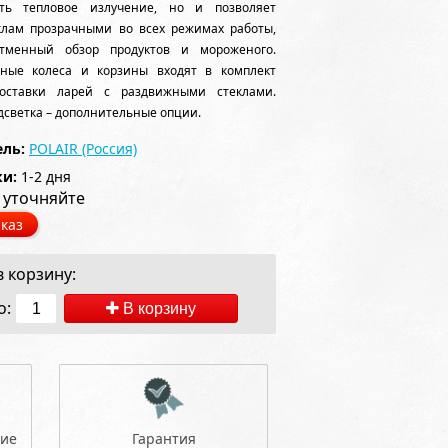
ать тепловое излучение, но и позволяет
еклам прозрачными во всех режимах работы,
отменный обзор продуктов и мороженого.
тные колеса и корзины входят в комплект
поставки ларей с раздвижными стеклами.
дсветка – дополнительные опции.
ль:
POLAIR (Россия)
ки:
1-2 дня
 уточняйте
каз
 корзину:
о:
В корзину
ние
Гарантия