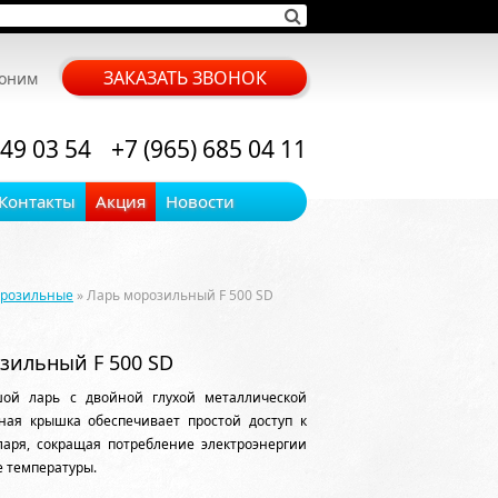
ЗАКАЗАТЬ ЗВОНОК
воним
 49 03 54
+7 (965) 685 04 11
Контакты
Акция
Новости
орозильные
» Ларь морозильный F 500 SD
зильный F 500 SD
ой ларь с двойной глухой металлической
ная крышка обеспечивает простой доступ к
ларя, сокращая потребление электроэнергии
 температуры.