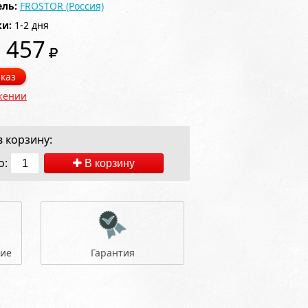
ль:
FROSTOR (Россия)
ки:
1-2 дня
 457
каз
жении
 корзину:
о:
В корзину
ние
Гарантия