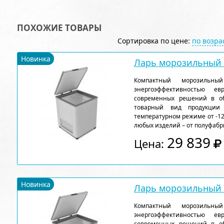
ПОХОЖИЕ ТОВАРЫ
Сортировка по цене:
по возр
Новинка
Ларь морозильный F
Компактный морозильн
энергоэффективностью ев
современных решений в об
товарный вид продукции
температурном режиме от -12
любых изделий – от полуфабр
29 839
Цена:
Новинка
Ларь морозильный F
Компактный морозильн
энергоэффективностью ев
современных решений в об