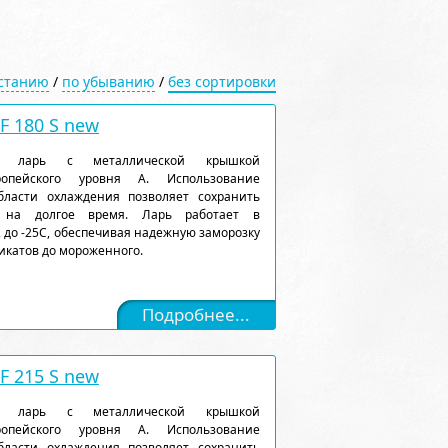
астанию
/
по убыванию
/
без сортировки
 180 S new
ый ларь с металлической крышкой
ропейского уровня А. Использование
ласти охлаждения позволяет сохранить
 на долгое время. Ларь работает в
 до -25С, обеспечивая надежную заморозку
икатов до мороженного.
Подробнее...
 215 S new
ый ларь с металлической крышкой
ропейского уровня А. Использование
ласти охлаждения позволяет сохранить