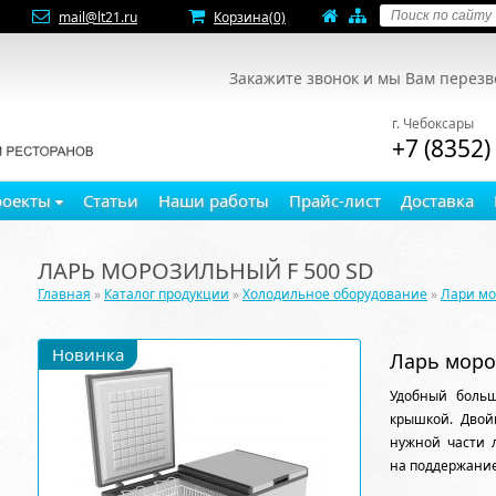
mail@lt21.ru
Корзина
(0)
Закажите звонок и мы Вам перез
г. Чебоксары
+7 (8352)
роекты
Статьи
Наши работы
Прайс-лист
Доставка
ЛАРЬ МОРОЗИЛЬНЫЙ F 500 SD
Главная
»
Каталог продукции
»
Холодильное оборудование
»
Лари м
Новинка
Ларь моро
Удобный больш
крышкой. Двой
нужной части 
на поддержание