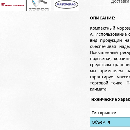
Доставка
ОПИСАНИЕ:
Компактный морози
А. Использование 
вид продукции на
обеспечивая наде
Повышенный ресур
подсветки, корзи
средством хранени
мы применяем над
гарантирует макси
торговой точке. 
климата.
Технические хара
Тип крышки
Объем, л