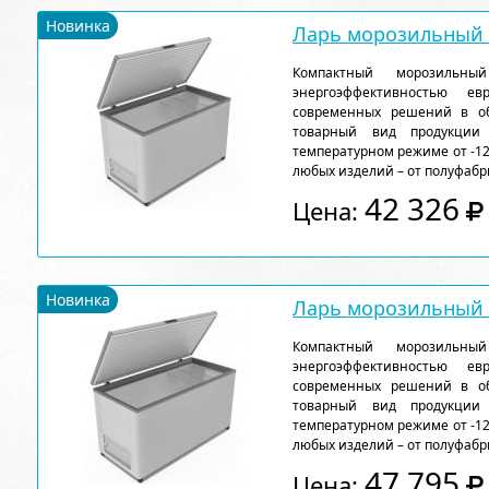
Новинка
Ларь морозильный F
Компактный морозильн
энергоэффективностью ев
современных решений в об
товарный вид продукции
температурном режиме от -12
любых изделий – от полуфабр
42 326
Цена:
Новинка
Ларь морозильный F
Компактный морозильн
энергоэффективностью ев
современных решений в об
товарный вид продукции
температурном режиме от -12
любых изделий – от полуфабр
47 795
Цена: