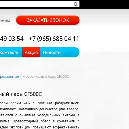
ЗАКАЗАТЬ ЗВОНОК
воним
 49 03 54
+7 (965) 685 04 11
Контакты
Акция
Новости
орозильные
» Морозильный ларь CF500C
ый ларь CF500C
лари серии «C» с гнутыми раздвижными
спечивают наилучшую демонстрацию товара.
етаются с линиями холодильных витрин в
азина. Превосходный обзор в сочетании с
адью экспозиции повышают эффективность