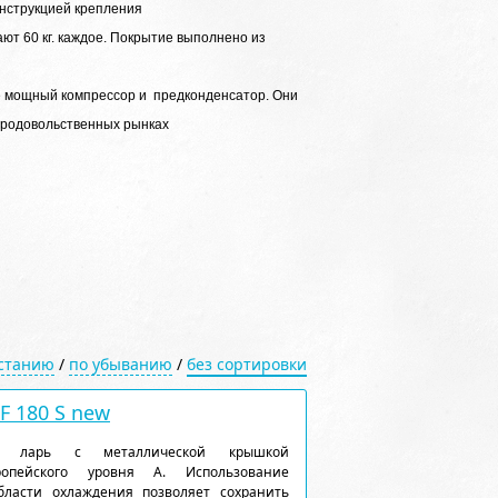
онструкцией крепления
ют 60 кг. каждое. Покрытие выполнено из
у
ее мощный компрессор и предконденсатор. Они
 продовольственных рынках
астанию
/
по убыванию
/
без сортировки
 180 S new
ый ларь с металлической крышкой
ропейского уровня А. Использование
ласти охлаждения позволяет сохранить