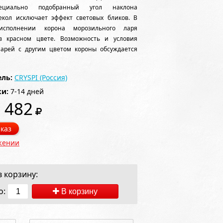
пециально подобранный угол наклона
екол исключает эффект световых бликов. В
исполнении корона морозильного ларя
в красном цвете. Возможность и условия
ларей с другим цветом короны обсуждается
ль:
CRYSPI (Россия)
ки:
7-14 дней
 482
каз
жении
 корзину:
о:
В корзину