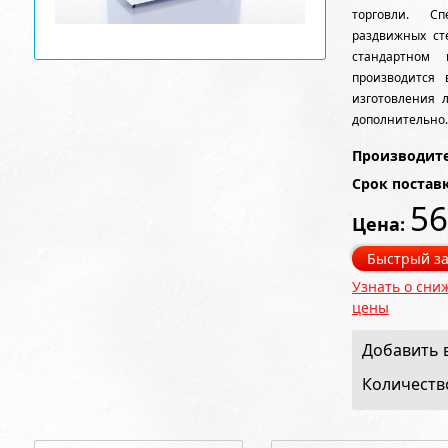
торговли. С
раздвижных ст
стандартном 
производится 
изготовления 
дополнительно.
Производите
Срок постав
56
Цена:
Быстрый за
Узнать о сни
цены
Добавить в
Количеств