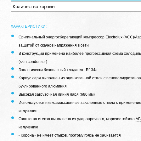
Количество корзин
ХАРАКТЕРИСТИКИ:
Оригинальный энергосберегающий компрессор Electrolux (ACC)/As
защитой от скачков напряжения в сети
В конструкции применена наиболее прогрессивная схема холодиль
(skin condenser)
Экологически безопасный хладагент R134a
Корпус ларя выполнен из оцинкованной стали с пенополиуретано
буклированного алюминия
Высокая загрузочная линия ларя (680 мм)
Используются низкоэмиссионные закаленные стекла с применени
излучение
Окантовка стекол выполнена из ударопрочного, морозостойкого
АБ
излучению
«Корона» не имеет стыков, поэтому грязь не забивается