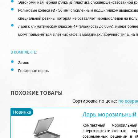
Эргономичная черная ручка из пластика с усовершенствованной к
Роликовые колеса (Ø - 50 мм) с усиленным подшипником выдержива
специальной резины, которая не оставляет черных следов на пол
Лари с климатическим классом 4+ (влажность до 65%), имеют бол
могут применяться в летних кафе, в магазинах ларечного типа, на
В КОМПЛЕКТЕ:
Замок
Роликовые опоры
ПОХОЖИЕ ТОВАРЫ
Сортировка по цене:
по возр
Новинка
Ларь морозильный F
Компактный морозильн
энергоэффективностью ев
современных решений в об