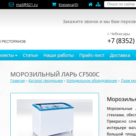
mail@lt21.ru
Корзина
(0)
Закажите звонок и мы Вам перез
г. Чебоксары
+7 (8352)
роекты
Статьи
Наши работы
Прайс-лист
Доставка
МОРОЗИЛЬНЫЙ ЛАРЬ CF500C
Главная
»
Каталог продукции
»
Холодильное оборудование
»
Лари м
Морозильн
Морозильные 
стеклами, обе
Прекрасно соч
интерьере маг
большой площ