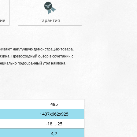
ние
Гарантия
ечивают наилучшую демонстрацию товара.
азина. Превосходный обзор в сочетании с
ециально подобранный угол наклона
485
1437х662х925
-18...-25
4,7