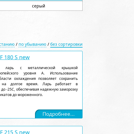
серый
астанию
/
по убыванию
/
без сортировки
 180 S new
ый ларь с металлической крышкой
ропейского уровня А. Использование
ласти охлаждения позволяет сохранить
 на долгое время. Ларь работает в
 до -25С, обеспечивая надежную заморозку
икатов до мороженного.
Подробнее...
 215 S new