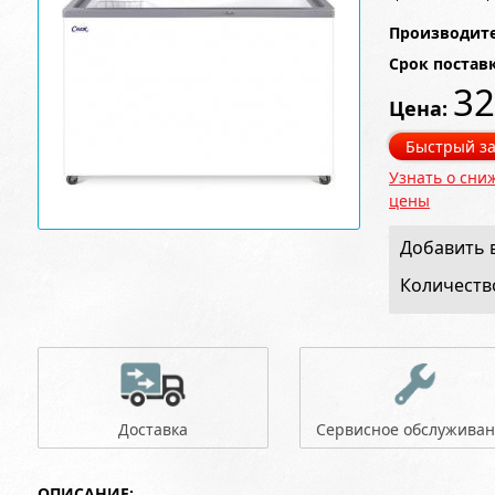
Производите
Срок постав
32
Цена:
Быстрый за
Узнать о сни
цены
Добавить в
Количеств
Доставка
Сервисное обслужива
ОПИСАНИЕ: