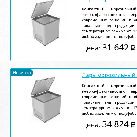
Компактный морозильн
энергоэффективностью ев
современных решений в об
товарный вид продукции
температурном режиме от -12
любых изделий – от полуфабр
31 642
Цена:
Новинка
Ларь морозильный F
Компактный морозильн
энергоэффективностью ев
современных решений в об
товарный вид продукции
температурном режиме от -12
любых изделий – от полуфабр
34 824
Цена: