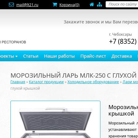
mail@lt21.ru
Корзина
(0)
Закажите звонок и мы Вам перез
г. Чебоксары
+7 (8352)
роекты
Статьи
Наши работы
Прайс-лист
Доставка
МОРОЗИЛЬНЫЙ ЛАРЬ МЛК-250 С ГЛУХО
Главная
»
Каталог продукции
»
Холодильное оборудование
»
Лари м
глухой крышкой
Морозильн
крышкой
Морозильный л
устанавливают
хранения товар