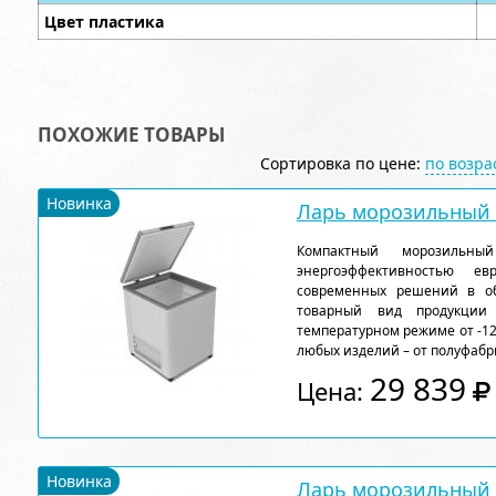
Цвет пластика
ПОХОЖИЕ ТОВАРЫ
Сортировка по цене:
по возр
Новинка
Ларь морозильный F
Компактный морозильн
энергоэффективностью ев
современных решений в об
товарный вид продукции
температурном режиме от -12
любых изделий – от полуфабр
29 839
Цена:
Новинка
Ларь морозильный F