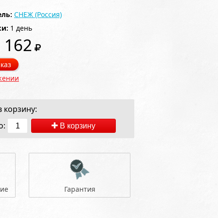
ль:
СНЕЖ (Россия)
ки:
1 день
 162
каз
жении
 корзину:
о:
В корзину
ние
Гарантия