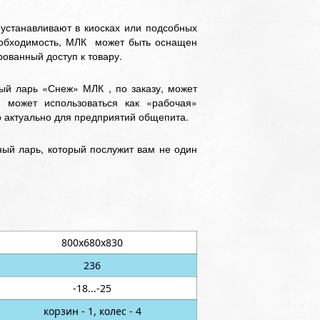
станавливают в киосках или подсобных
еобходимость, МЛК может быть оснащен
ованный доступ к товару.
ый ларь «Снеж» МЛК , по заказу, может
 может использоваться как «рабочая»
о актуально для предприятий общепита.
ый ларь, который послужит вам не один
800х680х830
236
-18...-25
корзин - 1, колес - 4