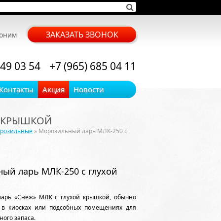
ЗАКАЗАТЬ ЗВОНОК
воним
 49 03 54
+7 (965) 685 04 11
Контакты
Акция
Новости
Й КРЫШКОЙ
орозильные
» Морозильный ларь МЛК-250 с
ый ларь МЛК-250 с глухой
арь «Снеж» МЛК с глухой крышкой, обычно
 в киосках или подсобных помещениях для
ного запаса.