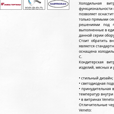
Холодильная ви
функциональности и
позволяет оснасти
только прямыми се
решениями под 4
выполненные в еди
данной серии обор
Стоит обратить вн
является стандарт
оснащена холодиль
С.
Кондитерская вит
изделий, мясных и 
• стильный дизайн;
• светодиодная под
• принудительная 
температур внутри
• в витринах Venet
Отличительные че
Veneto: