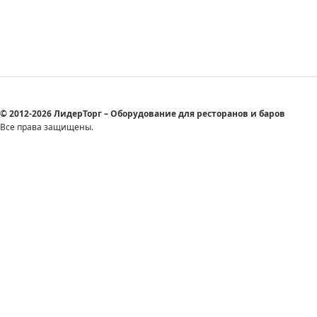
© 2012-2026 ЛидерТорг – Оборудование для ресторанов и баров
Все права защищены.
Тел.:
+7 (965) 685 04 11, +7 (8352) 49 03 54 (Чебоксары)
E-mail:
mail@lt21.ru
Создание сайта:
IZEX