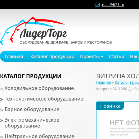
mail@lt21.ru
Главная
Каталог продукции
Проекты
Статьи
Наш
ВИТРИНА ХО
КАТАЛОГ ПРОДУКЦИИ
Главная
»
Каталог про
»
Холодильное оборудование
Magnum SN 1250 Д с б
»
Технологическое оборудование
Новинка
»
Барное оборудование
»
Электромеханическое
оборудование
»
Нейтральное оборудование