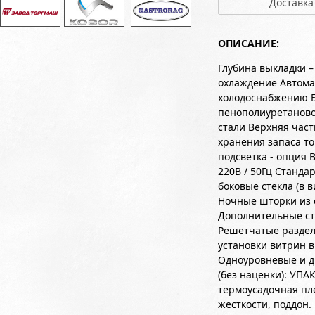
Доставка
ОПИСАНИЕ:
Глубина выкладки –
охлаждение Автома
холодоснабжению Б
пенополиуретаново
стали Верхняя час
хранения запаса т
подсветка - опция
220В / 50Гц Станда
боковые стекла (в 
Ночные шторки из 
Дополнительные ст
Решетчатые раздел
установки витрин в
Одноуровневые и д
(без наценки): УПА
термоусадочная пле
жесткости, поддон.