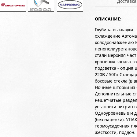
Доставка
ОПИСАНИЕ:
Глубина выкладки –
охлаждение Автома
холодоснабжению Б
пенополиуретаново
стали Верхняя час
хранения запаса т
подсветка - опция
220В / 50Гц Станда
боковые стекла (в 
Ночные шторки из 
Дополнительные ст
Решетчатые раздел
установки витрин в
Одноуровневые и д
(без наценки): УПА
термоусадочная пле
жесткости, поддон.