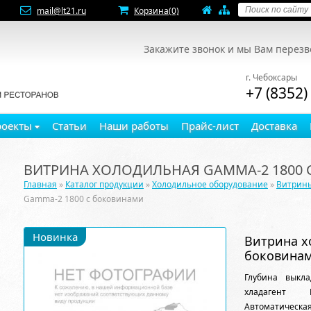
mail@lt21.ru
Корзина
(0)
Закажите звонок и мы Вам перез
г. Чебоксары
+7 (8352)
роекты
Статьи
Наши работы
Прайс-лист
Доставка
ВИТРИНА ХОЛОДИЛЬНАЯ GAMMA-2 1800
Главная
»
Каталог продукции
»
Холодильное оборудование
»
Витрин
Gamma-2 1800 с боковинами
Новинка
Витрина х
боковина
Глубина выкл
хладагент 
Автоматичес