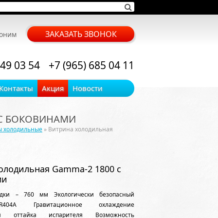
ЗАКАЗАТЬ ЗВОНОК
воним
 49 03 54
+7 (965) 685 04 11
Контакты
Акция
Новости
 С БОКОВИНАМИ
ы холодильные
» Витрина холодильная
олодильная Gamma-2 1800 с
ми
адки – 760 мм Экологически безопасный
R404A Гравитационное охлаждение
кая оттайка испарителя Возможность