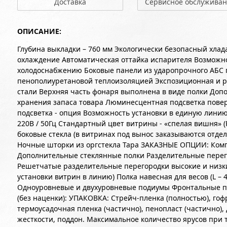
Доставка
Сервисное обслужива
ОПИСАНИЕ:
Глубина выкладки – 760 мм Экологически безопасный хлад
охлаждение Автоматическая оттайка испарителя Возможн
холодоснабжению Боковые панели из ударопрочного АБС п
пенополиуретановой теплоизоляцией Экспозиционная и 
стали Верхняя часть фонаря выполнена в виде полки Доп
хранения запаса товара Люминесцентная подсветка пове
подсветка - опция Возможность установки в единую лини
220В / 50Гц Стандартный цвет витрины - «спелая вишня» 
боковые стекла (в витринах под вынос заказываются отдел
Ночные шторки из оргстекла Тара ЗАКАЗНЫЕ ОПЦИИ: Компл
Дополнительные стеклянные полки Разделительные перего
Решетчатые разделительные перегородки высокие и низк
установки витрин в линию) Полка навесная для весов (L – 
Одноуровневые и двухуровневые подиумы Фронтальные па
(без наценки): УПАКОВКА: Стрейч-пленка (полностью), го
термоусадочная пленка (частично), пенопласт (частично)
жесткости, поддон. Максимальное количество ярусов при 