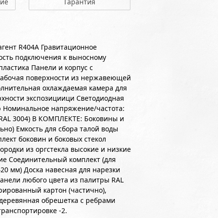
ние
Гарантия
агент R404A Гравитационное
ость подключения к выносному
ластика Панели и корпус с
рабочая поверхности из нержавеющей
олнительная охлаждаемая камера для
рхности экспозициици Светодиодная
ю Номинальное напряжение/частота:
(RAL 3004) В КОМПЛЕКТЕ: Боковины и
ьно) Емкость для сбора талой воды
ект боковин и боковых стекол
родки из оргстекла высокие и низкие
ие Соединительный комплект (для
420 мм) Доска навесная для нарезки
нели любого цвета из палитры RAL
фрированный картон (частично),
, деревянная обрешетка с ребрами
транспортировке -2.