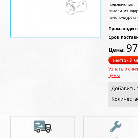
подключения 
панели из уда
пенополиурета
Производите
Срок постав
97
Цена:
Быстрый за
Узнать о сни
цены
Добавить в
Количеств