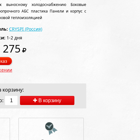
к выносному холодоснабжению Боковые
ропрочного АБС пластика Панели и корпус с
новой теплоизоляцией
ль:
CRYSPI (Россия)
ки:
1-2 дня
 275
каз
жении
 корзину:
о:
В корзину