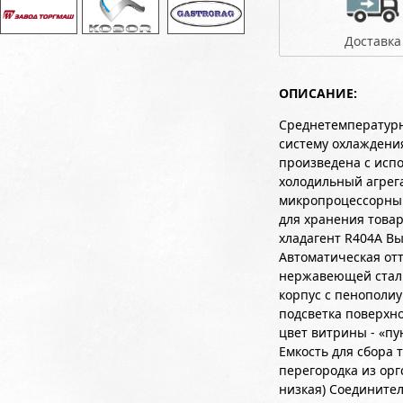
Доставка
ОПИСАНИЕ:
Среднетемпературн
систему охлаждени
произведена с исп
холодильный агрега
микропроцессорный
для хранения това
хладагент R404А В
Автоматическая от
нержавеющей стали
корпус с пенополи
подсветка поверхн
цвет витрины - «п
Емкость для сбора
перегородка из орг
низкая) Соединител