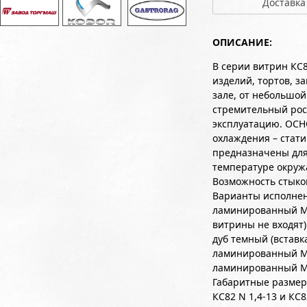
Доставка
ОПИСАНИЕ:
В серии витрин КС
изделий, тортов, з
зале, от небольшой
стремительный рос
эксплуатацию. ОСН
охлаждения – стати
предназначены для
температуре окруж
Возможность стыко
Варианты исполне
ламинированный М
витрины не входя
дуб темный (вставк
ламинированный МД
ламинированный МД
Габаритные размеры
КС82 N 1,4-13 и КС8