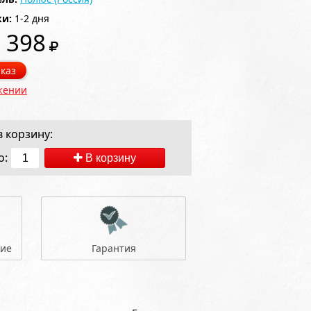
ки:
1-2 дня
 398
каз
жении
 корзину:
о:
В корзину
ние
Гарантия