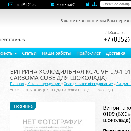
mail@lt21.ru
Корзина
(0)
Закажите звонок и мы Вам перез
г. Чебоксары
+7 (8352)
роекты
Статьи
Наши работы
Прайс-лист
Доставка
ВИТРИНА ХОЛОДИЛЬНАЯ KC70 VH 0,9-1 010
CARBOMA CUBE ДЛЯ ШОКОЛАДА)
Главная
»
Каталог продукции
»
Холодильное оборудование
»
Витрин
VH 0,9-1 0102-0109 (ВХСв-0,9д Carboma Cube для шоколада)
Новинка
Витрина хо
0109 (ВХСв
шоколада)
Производите