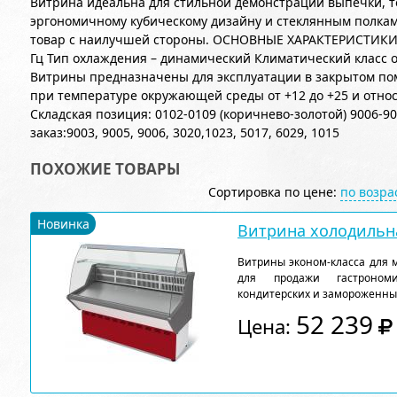
Витрина идеальна для стильной демонстрации выпечки, т
эргономичному кубическому дизайну и стеклянным полкам
товар с наилучшей стороны. ОСНОВНЫЕ ХАРАКТЕРИСТИКИ:
Гц Тип охлаждения – динамический Климатический класс о
Витрины предназначены для эксплуатации в закрытом по
при температуре окружающей среды от +12 до +25 и отно
Складская позиция: 0102-0109 (коричнево-золотой) 9006-9
заказ:9003, 9005, 9006, 3020,1023, 5017, 6029, 1015
ПОХОЖИЕ ТОВАРЫ
Сортировка по цене:
по возр
Новинка
Витрина холодильна
Витрины эконом-класса для 
для продажи гастрономи
кондитерских и замороженны
52 239
Цена: