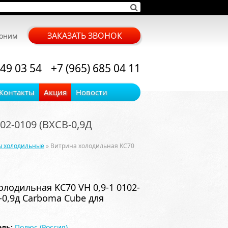
ЗАКАЗАТЬ ЗВОНОК
воним
 49 03 54
+7 (965) 685 04 11
Контакты
Акция
Новости
2-0109 (ВХСВ-0,9Д
ы холодильные
» Витрина холодильная KC70
лодильная KC70 VH 0,9-1 0102-
-0,9д Carboma Cube для
ль:
Полюс (Россия)