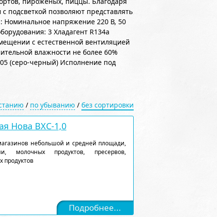
ортов, пироженых, пиццы. Благодаря
 с подсветкой позволяют представлять
 Номинальное напряжение 220 В, 50
борудования: 3 Хладагент R134a
мещении с естественной вентиляцией
сительной влажности не более 60%
005 (серо-черный) Исполнение под
астанию
/
по убыванию
/
без сортировки
я Нова ВХС-1,0
магазинов небольшой и средней площади,
и, молочных продуктов, пресервов,
х продуктов
Подробнее...