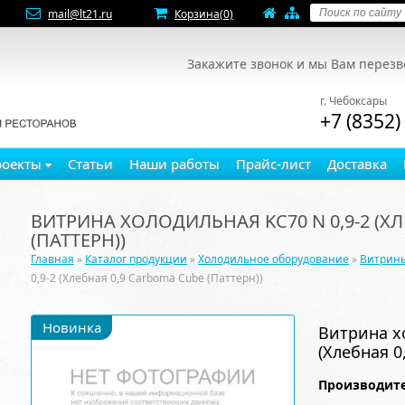
mail@lt21.ru
Корзина
(0)
Закажите звонок и мы Вам перез
г. Чебоксары
+7 (8352)
роекты
Статьи
Наши работы
Прайс-лист
Доставка
ВИТРИНА ХОЛОДИЛЬНАЯ KC70 N 0,9-2 (Х
(ПАТТЕРН))
Главная
»
Каталог продукции
»
Холодильное оборудование
»
Витрин
0,9-2 (Хлебная 0,9 Carboma Cube (Паттерн))
Новинка
Витрина х
(Хлебная 0
Производите