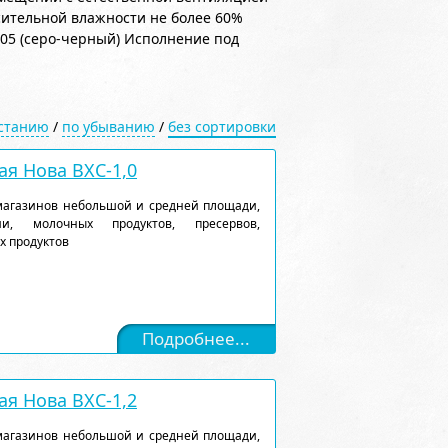
сительной влажности не более 60%
005 (серо-черный) Исполнение под
астанию
/
по убыванию
/
без сортировки
я Нова ВХС-1,0
магазинов небольшой и средней площади,
и, молочных продуктов, пресервов,
х продуктов
Подробнее...
я Нова ВХС-1,2
магазинов небольшой и средней площади,