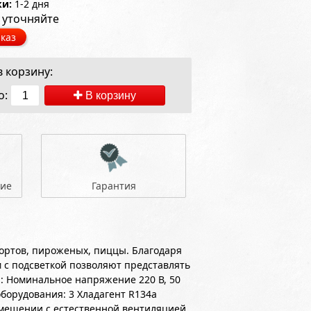
ки:
1-2 дня
 уточняйте
каз
 корзину:
о:
В корзину
ние
Гарантия
ортов, пироженых, пиццы. Благодаря
 с подсветкой позволяют представлять
 Номинальное напряжение 220 В, 50
борудования: 3 Хладагент R134a
мещении с естественной вентиляцией