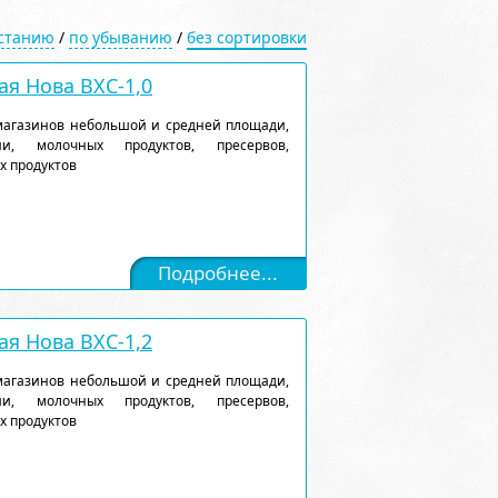
астанию
/
по убыванию
/
без сортировки
я Нова ВХС-1,0
магазинов небольшой и средней площади,
и, молочных продуктов, пресервов,
х продуктов
Подробнее...
я Нова ВХС-1,2
магазинов небольшой и средней площади,
и, молочных продуктов, пресервов,
х продуктов