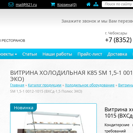
mail@lt21.ru
Корзина
(0)
Закажите звонок и мы Вам перез
г. Чебоксары
+7 (8352)
роекты
Статьи
Наши работы
Прайс-лист
Доставка
ВИТРИНА ХОЛОДИЛЬНАЯ К85 SM 1,5-1 001
ЭКО)
Главная
»
Каталог продукции
»
Холодильное оборудование
»
Витрин
SM 1,5-1 0012-1015 (ВХСд-1,5 Полюс ЭКО)
Новинка
Витрина хо
1015 (ВХСд
Кондитерские 
требований