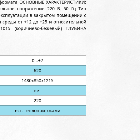
о формата ОСНОВНЫЕ ХАРАКТЕРИСТИКИ:
нальное напряжение 220 В, 50 Гц Тип
эксплуатации в закрытом помещении с
среды от +12 до +25 и относительной
1015 (коричнево-бежевый) ГЛУБИНА
0...+7
620
1480х850х1215
нет
220
ест. теплопритоками