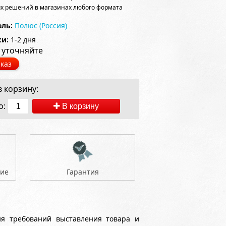
х решений в магазинах любого формата
ль:
Полюс (Россия)
ки:
1-2 дня
 уточняйте
каз
 корзину:
о:
В корзину
ние
Гарантия
ия требований выставления товара и