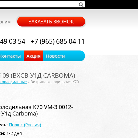
ЗАКАЗАТЬ ЗВОНОК
воним
 49 03 54
+7 (965) 685 04 11
Контакты
Акция
Новости
109 (ВХСВ-У1Д CARBOMA)
ы холодильные
» Витрина холодильная K70
олодильная K70 VM-3 0012-
-У1д Carboma)
ль:
Полюс (Россия)
ки:
1-2 дня