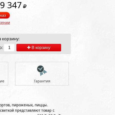
9 347
каз
жении
 корзину:
о:
В корзину
ние
Гарантия
ортов, пироженых, пиццы.
светкой представляют товар с