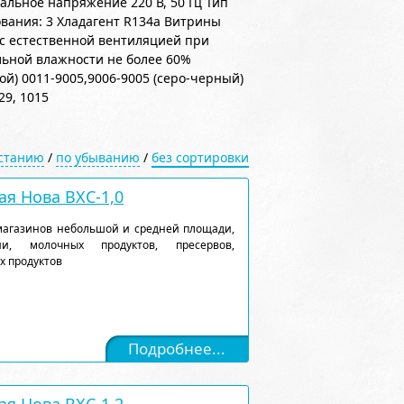
ьное напряжение 220 В, 50 Гц Тип
вания: 3 Хладагент R134a Витрины
с естественной вентиляцией при
льной влажности не более 60%
ой) 0011-9005,9006-9005 (серо-черный)
29, 1015
астанию
/
по убыванию
/
без сортировки
я Нова ВХС-1,0
магазинов небольшой и средней площади,
и, молочных продуктов, пресервов,
х продуктов
Подробнее...