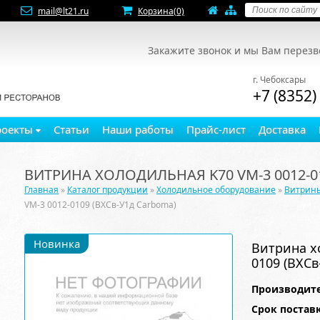
mail@lt21.ru
Корзина
(0)
Закажите звонок и мы Вам перез
г. Чебоксары
+7 (8352)
роекты
Статьи
Наши работы
Прайс-лист
Доставка
ВИТРИНА ХОЛОДИЛЬНАЯ K70 VM-3 0012-0
Главная
»
Каталог продукции
»
Холодильное оборудование
»
Витрин
VM-3 0012-0109 (ВХСв-У1д Carboma)
Новинка
Витрина х
0109 (ВХСв
Производите
Срок постав