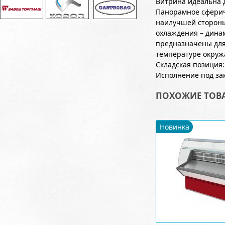
Витрина идеальна 
Панорамное сфериче
наилучшей стороны
охлаждения – дина
предназначены для
температуре окруж
Складская позиция:
Исполнение под зака
ПОХОЖИЕ ТОВ
Новинка