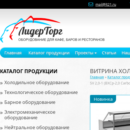
mail@lt21.ru
Главная
Каталог продукции
Проекты
Статьи
Наш
ВИТРИНА ХОЛО
КАТАЛОГ ПРОДУКЦИИ
Главная
»
Каталог про
»
Холодильное оборудование
SV 2,0-1 (ВХСр-2,0 Car
»
Технологическое оборудование
Новинка
»
Барное оборудование
»
Электромеханическое
оборудование
»
Нейтральное оборудование