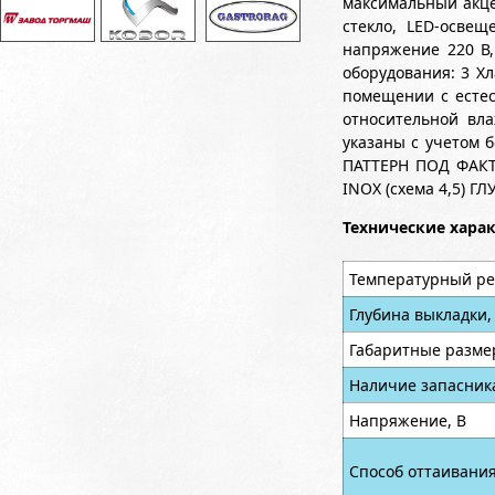
максимальный акце
стекло, LED-осве
напряжение 220 В,
оборудования: 3 Х
помещении с естес
относительной вла
указаны с учетом б
ПАТТЕРН ПОД ФАКТУ
INOX (схема 4,5) 
Технические хара
Температурный ре
Глубина выкладки,
Габаритные разме
Наличие запасник
Напряжение, В
Способ оттаивани